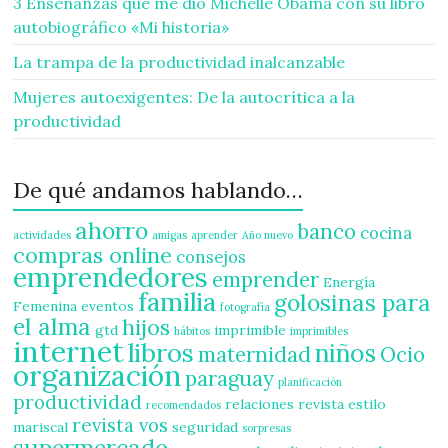
3 Enseñanzas que me dio Michelle Obama con su libro
autobiográfico «Mi historia»
La trampa de la productividad inalcanzable
Mujeres autoexigentes: De la autocrítica a la
productividad
De qué andamos hablando…
ahorro
banco
cocina
actividades
amigas
aprender
Año nuevo
compras online
consejos
emprendedores
emprender
Energía
familia
golosinas para
Femenina
eventos
fotografía
el alma
hijos
gtd
imprimible
hábitos
imprimibles
internet
libros
niños
maternidad
Ocio
organización
paraguay
planificación
productividad
relaciones
revista estilo
recomendados
revista vos
mariscal
seguridad
sorpresas
supermercado