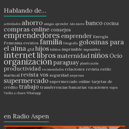
Hablando de…
ahorro
banco
cocina
actividades
amigas
aprender
Año nuevo
compras online
consejos
emprendedores
emprender
Energía
familia
golosinas para
Femenina
eventos
fotografía
el alma
hijos
gtd
imprimible
hábitos
imprimibles
internet
libros
niños
maternidad
Ocio
organización
paraguay
planificación
productividad
relaciones
revista estilo
recomendados
revista vos
mariscal
seguridad
sorpresas
supermercado
supermercado online
tarjetas de
trabajo
crédito
transferencias bancarias
vacaciones
viajes
Vuelta a clases
Whatsapp
en Radio Aspen