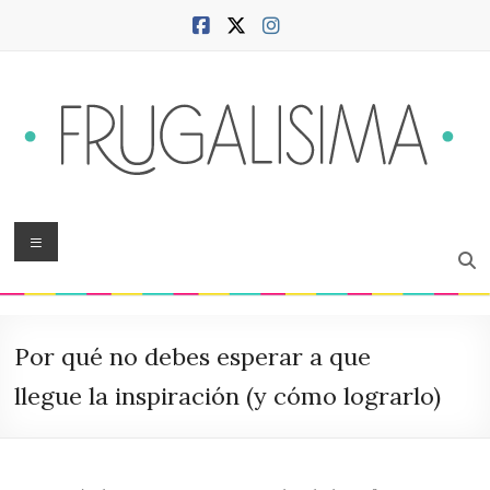
Saltar
al
contenido
Frugalísima
Menú
Blog
sobre
hogar,
Por qué no debes esperar a que
ciudad,
finanzas,
llegue la inspiración (y cómo lograrlo)
productividad,
bienestar