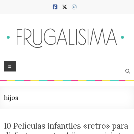
Saltar
al
contenido
Frugalísima
Menú
Blog
sobre
hogar,
hijos
ciudad,
finanzas,
productividad,
bienestar
10 Películas infantiles «retro» para