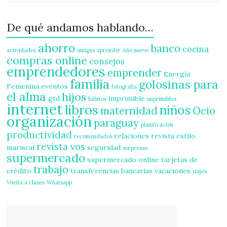
De qué andamos hablando…
ahorro
banco
cocina
actividades
amigas
aprender
Año nuevo
compras online
consejos
emprendedores
emprender
Energía
familia
golosinas para
Femenina
eventos
fotografía
el alma
hijos
gtd
imprimible
hábitos
imprimibles
internet
libros
niños
maternidad
Ocio
organización
paraguay
planificación
productividad
relaciones
revista estilo
recomendados
revista vos
mariscal
seguridad
sorpresas
supermercado
supermercado online
tarjetas de
trabajo
crédito
transferencias bancarias
vacaciones
viajes
Vuelta a clases
Whatsapp