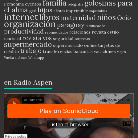
familia
golosinas para
Femenina
eventos
fotografía
el alma
hijos
gtd
imprimible
hábitos
imprimibles
internet
libros
niños
maternidad
Ocio
organización
paraguay
planificación
productividad
relaciones
revista estilo
recomendados
revista vos
mariscal
seguridad
sorpresas
supermercado
supermercado online
tarjetas de
trabajo
crédito
transferencias bancarias
vacaciones
viajes
Vuelta a clases
Whatsapp
en Radio Aspen