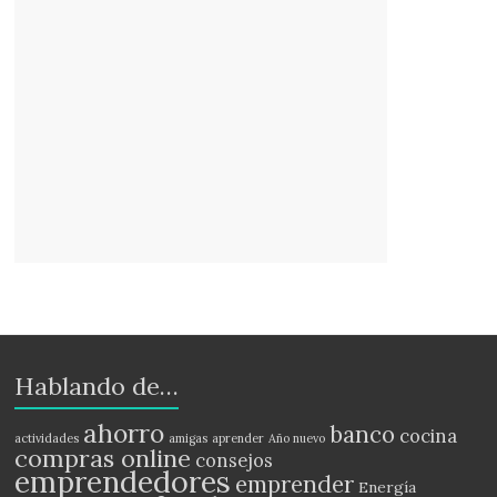
Hablando de…
ahorro
banco
cocina
actividades
amigas
aprender
Año nuevo
compras online
consejos
emprendedores
emprender
Energía