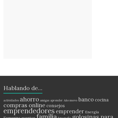
Hablando de…
ahorro
banco
cocina
actividades
amigas
aprender
Año nuevo
compras online
consejos
emprendedores
emprender
Energía
familia
golosinas para
Femenina
eventos