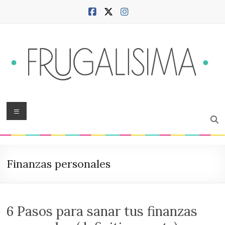
Saltar
al
contenido
Frugalísima
Menú
Blog
sobre
hogar,
Finanzas personales
ciudad,
finanzas,
productividad,
bienestar
6 Pasos para sanar tus finanzas