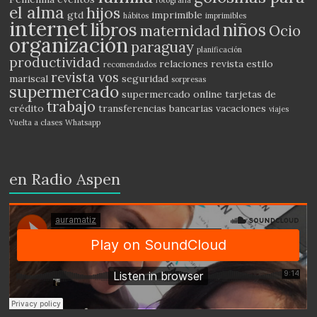
fotografía
el alma
hijos
gtd
imprimible
hábitos
imprimibles
internet
libros
niños
maternidad
Ocio
organización
paraguay
planificación
productividad
relaciones
revista estilo
recomendados
revista vos
mariscal
seguridad
sorpresas
supermercado
supermercado online
tarjetas de
trabajo
crédito
transferencias bancarias
vacaciones
viajes
Vuelta a clases
Whatsapp
en Radio Aspen