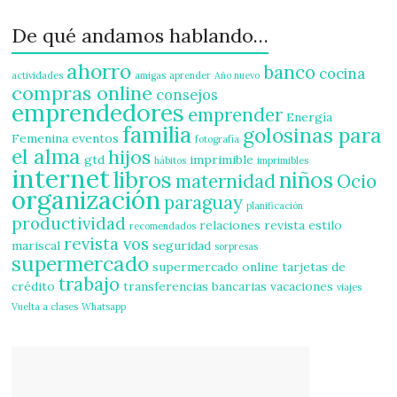
De qué andamos hablando…
ahorro
banco
cocina
actividades
amigas
aprender
Año nuevo
compras online
consejos
emprendedores
emprender
Energía
familia
golosinas para
Femenina
eventos
fotografía
el alma
hijos
gtd
imprimible
hábitos
imprimibles
internet
libros
niños
maternidad
Ocio
organización
paraguay
planificación
productividad
relaciones
revista estilo
recomendados
revista vos
mariscal
seguridad
sorpresas
supermercado
supermercado online
tarjetas de
trabajo
crédito
transferencias bancarias
vacaciones
viajes
Vuelta a clases
Whatsapp