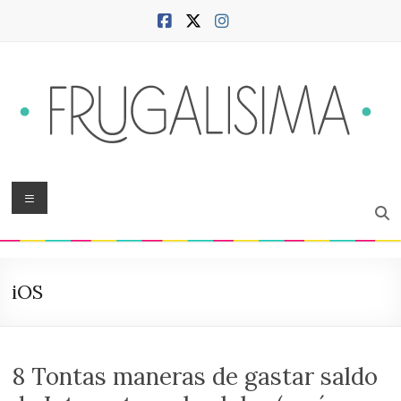
Saltar
al
contenido
Frugalísima
Menú
Blog
sobre
hogar,
iOS
ciudad,
finanzas,
productividad,
bienestar
8 Tontas maneras de gastar saldo