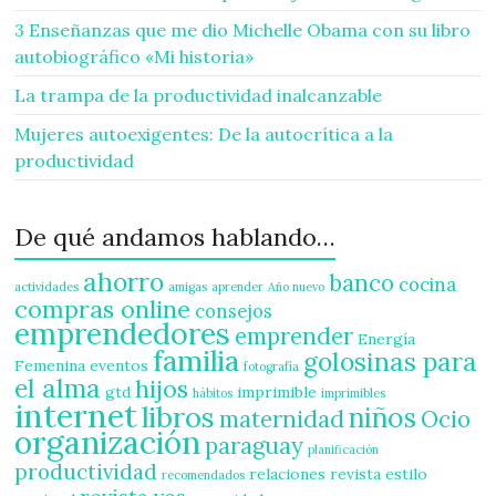
3 Enseñanzas que me dio Michelle Obama con su libro
autobiográfico «Mi historia»
La trampa de la productividad inalcanzable
Mujeres autoexigentes: De la autocrítica a la
productividad
De qué andamos hablando…
ahorro
banco
cocina
actividades
amigas
aprender
Año nuevo
compras online
consejos
emprendedores
emprender
Energía
familia
golosinas para
Femenina
eventos
fotografía
el alma
hijos
gtd
imprimible
hábitos
imprimibles
internet
libros
niños
maternidad
Ocio
organización
paraguay
planificación
productividad
relaciones
revista estilo
recomendados