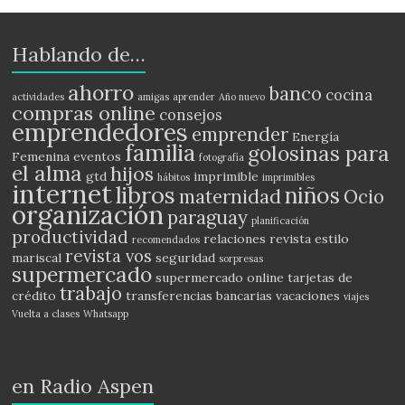
Hablando de…
ahorro
banco
cocina
actividades
amigas
aprender
Año nuevo
compras online
consejos
emprendedores
emprender
Energía
familia
golosinas para
Femenina
eventos
fotografía
el alma
hijos
gtd
imprimible
hábitos
imprimibles
internet
libros
niños
maternidad
Ocio
organización
paraguay
planificación
productividad
relaciones
revista estilo
recomendados
revista vos
mariscal
seguridad
sorpresas
supermercado
supermercado online
tarjetas de
trabajo
crédito
transferencias bancarias
vacaciones
viajes
Vuelta a clases
Whatsapp
en Radio Aspen