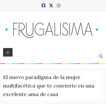
Saltar
al
contenido
Frugalísima
Menú
Blog
sobre
hogar,
El nuevo paradigma de la mujer
ciudad,
finanzas,
multifacética que te convierte en una
productividad,
excelente ama de casa
bienestar