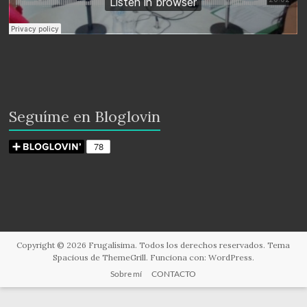
Seguíme en Bloglovin
Copyright © 2026
Frugalísima
. Todos los derechos reservados. Tema
Spacious
de ThemeGrill. Funciona con:
WordPress
.
Sobre mí
CONTACTO