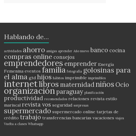
Hablando de…
ahorro
banco
cocina
actividades
amigas
aprender
Año nuevo
compras online
consejos
emprendedores
emprender
Energía
familia
golosinas para
Femenina
eventos
fotografía
el alma
hijos
gtd
imprimible
hábitos
imprimibles
internet
libros
niños
maternidad
Ocio
organización
paraguay
planificación
productividad
relaciones
revista estilo
recomendados
revista vos
mariscal
seguridad
sorpresas
supermercado
supermercado online
tarjetas de
trabajo
crédito
transferencias bancarias
vacaciones
viajes
Vuelta a clases
Whatsapp