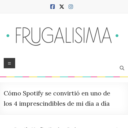
Saltar
al
contenido
Frugalísima
Menú
Blog
sobre
hogar,
Cómo Spotify se convirtió en uno de
ciudad,
finanzas,
los 4 imprescindibles de mi día a día
productividad,
bienestar