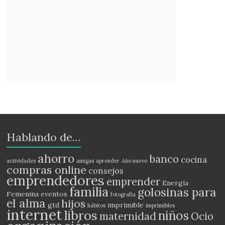
Hablando de…
ahorro
banco
cocina
actividades
amigas
aprender
Año nuevo
compras online
consejos
emprendedores
emprender
Energía
familia
golosinas para
Femenina
eventos
fotografía
el alma
hijos
gtd
imprimible
hábitos
imprimibles
internet
libros
niños
maternidad
Ocio