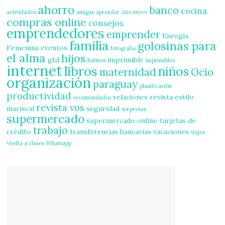
ahorro
banco
cocina
actividades
amigas
aprender
Año nuevo
compras online
consejos
emprendedores
emprender
Energía
familia
golosinas para
Femenina
eventos
fotografía
el alma
hijos
gtd
imprimible
hábitos
imprimibles
internet
libros
niños
maternidad
Ocio
organización
paraguay
planificación
productividad
relaciones
revista estilo
recomendados
revista vos
mariscal
seguridad
sorpresas
supermercado
supermercado online
tarjetas de
trabajo
crédito
transferencias bancarias
vacaciones
viajes
Vuelta a clases
Whatsapp