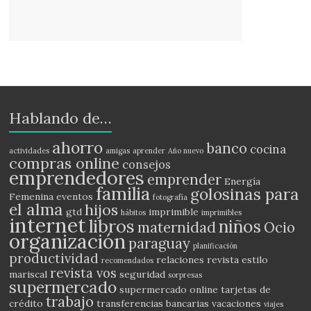
Hablando de…
ahorro
banco
cocina
actividades
amigas
aprender
Año nuevo
compras online
consejos
emprendedores
emprender
Energía
familia
golosinas para
Femenina
eventos
fotografía
el alma
hijos
gtd
imprimible
hábitos
imprimibles
internet
libros
niños
maternidad
Ocio
organización
paraguay
planificación
productividad
relaciones
revista estilo
recomendados
revista vos
mariscal
seguridad
sorpresas
supermercado
supermercado online
tarjetas de
trabajo
crédito
transferencias bancarias
vacaciones
viajes