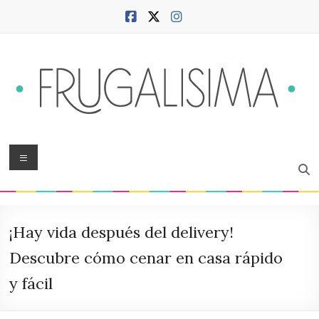
Saltar
al
contenido
Frugalísima
Menú
Blog
sobre
hogar,
¡Hay vida después del delivery!
ciudad,
finanzas,
Descubre cómo cenar en casa rápido
productividad,
y fácil
bienestar