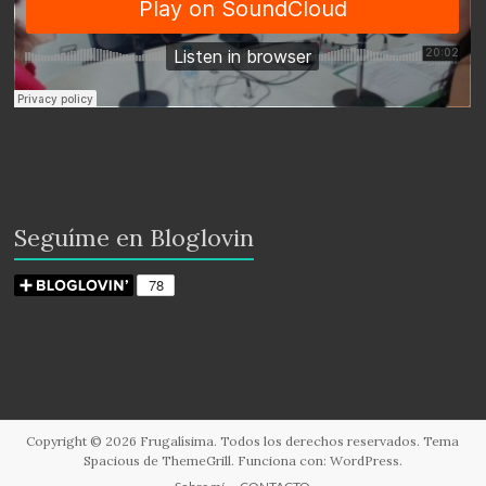
Seguíme en Bloglovin
Copyright © 2026
Frugalísima
. Todos los derechos reservados. Tema
Spacious
de ThemeGrill. Funciona con:
WordPress
.