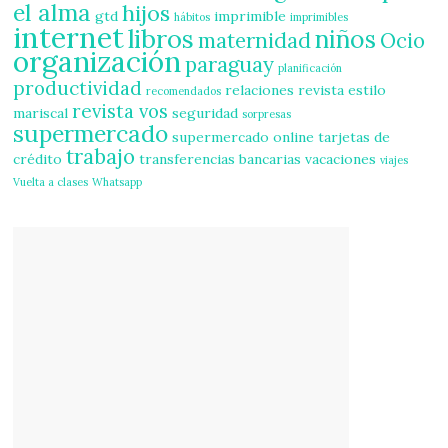
el alma
hijos
gtd
imprimible
hábitos
imprimibles
internet
libros
niños
maternidad
Ocio
organización
paraguay
planificación
productividad
relaciones
revista estilo
recomendados
revista vos
mariscal
seguridad
sorpresas
supermercado
supermercado online
tarjetas de
trabajo
crédito
transferencias bancarias
vacaciones
viajes
Vuelta a clases
Whatsapp