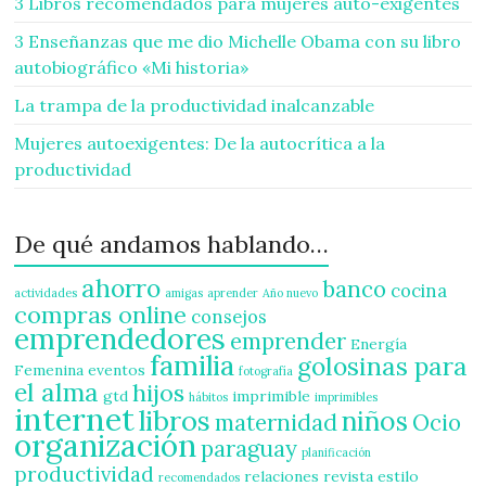
3 Libros recomendados para mujeres auto-exigentes
3 Enseñanzas que me dio Michelle Obama con su libro
autobiográfico «Mi historia»
La trampa de la productividad inalcanzable
Mujeres autoexigentes: De la autocrítica a la
productividad
De qué andamos hablando…
ahorro
banco
cocina
actividades
amigas
aprender
Año nuevo
compras online
consejos
emprendedores
emprender
Energía
familia
golosinas para
Femenina
eventos
fotografía
el alma
hijos
gtd
imprimible
hábitos
imprimibles
internet
libros
niños
maternidad
Ocio
organización
paraguay
planificación
productividad
relaciones
revista estilo
recomendados