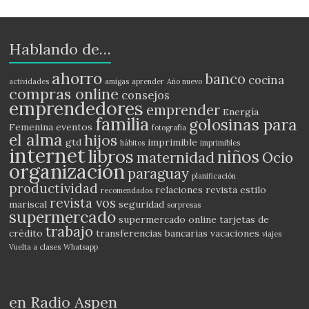
Hablando de…
ahorro
banco
cocina
actividades
amigas
aprender
Año nuevo
compras online
consejos
emprendedores
emprender
Energía
familia
golosinas para
Femenina
eventos
fotografía
el alma
hijos
gtd
imprimible
hábitos
imprimibles
internet
libros
niños
maternidad
Ocio
organización
paraguay
planificación
productividad
relaciones
revista estilo
recomendados
revista vos
mariscal
seguridad
sorpresas
supermercado
supermercado online
tarjetas de
trabajo
crédito
transferencias bancarias
vacaciones
viajes
Vuelta a clases
Whatsapp
en Radio Aspen