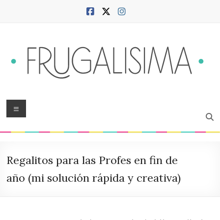
Saltar
al
contenido
Frugalísima
Menú
Blog
sobre
hogar,
Regalitos para las Profes en fin de
ciudad,
finanzas,
año (mi solución rápida y creativa)
productividad,
bienestar