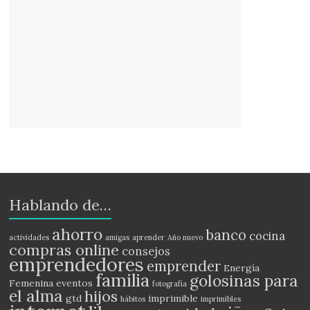
Hablando de…
ahorro
banco
cocina
actividades
amigas
aprender
Año nuevo
compras online
consejos
emprendedores
emprender
Energía
familia
golosinas para
Femenina
eventos
fotografía
el alma
hijos
gtd
imprimible
hábitos
imprimibles