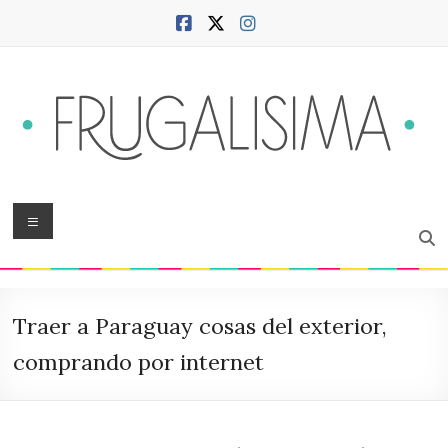
Saltar
al
contenido
Frugalísima
Menú
Blog
sobre
hogar,
Traer a Paraguay cosas del exterior,
ciudad,
finanzas,
comprando por internet
productividad,
bienestar