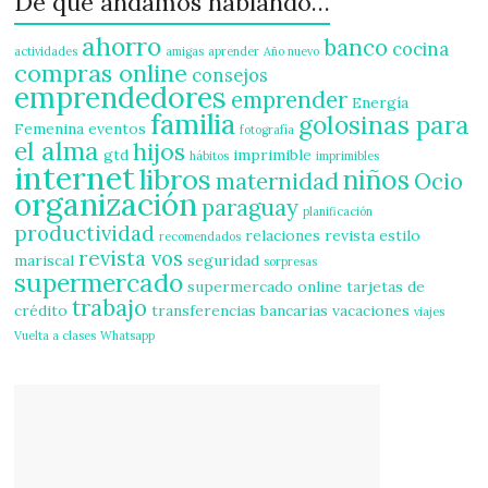
De qué andamos hablando…
ahorro
banco
cocina
actividades
amigas
aprender
Año nuevo
compras online
consejos
emprendedores
emprender
Energía
familia
golosinas para
Femenina
eventos
fotografía
el alma
hijos
gtd
imprimible
hábitos
imprimibles
internet
libros
niños
maternidad
Ocio
organización
paraguay
planificación
productividad
relaciones
revista estilo
recomendados
revista vos
mariscal
seguridad
sorpresas
supermercado
supermercado online
tarjetas de
trabajo
crédito
transferencias bancarias
vacaciones
viajes
Vuelta a clases
Whatsapp