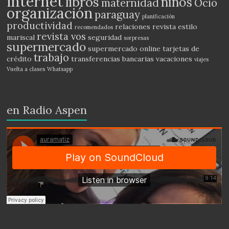
internet
libros
niños
maternidad
Ocio
organización
paraguay
planificación
productividad
relaciones
revista estilo
recomendados
revista vos
mariscal
seguridad
sorpresas
supermercado
supermercado online
tarjetas de
trabajo
crédito
transferencias bancarias
vacaciones
viajes
Vuelta a clases
Whatsapp
en Radio Aspen