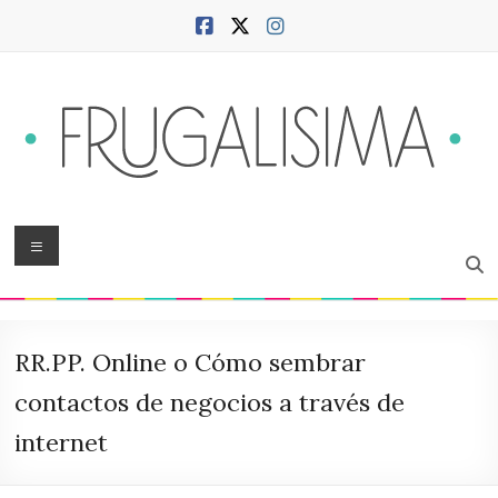
Saltar
al
contenido
Frugalísima
Menú
Blog
sobre
hogar,
RR.PP. Online o Cómo sembrar
ciudad,
finanzas,
contactos de negocios a través de
productividad,
internet
bienestar