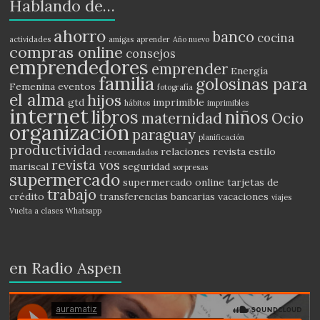
Hablando de…
ahorro
banco
cocina
actividades
amigas
aprender
Año nuevo
compras online
consejos
emprendedores
emprender
Energía
familia
golosinas para
Femenina
eventos
fotografía
el alma
hijos
gtd
imprimible
hábitos
imprimibles
internet
libros
niños
maternidad
Ocio
organización
paraguay
planificación
productividad
relaciones
revista estilo
recomendados
revista vos
mariscal
seguridad
sorpresas
supermercado
supermercado online
tarjetas de
trabajo
crédito
transferencias bancarias
vacaciones
viajes
Vuelta a clases
Whatsapp
en Radio Aspen