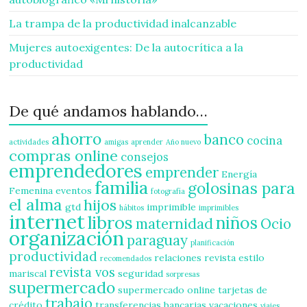
La trampa de la productividad inalcanzable
Mujeres autoexigentes: De la autocrítica a la
productividad
De qué andamos hablando…
ahorro
banco
cocina
actividades
amigas
aprender
Año nuevo
compras online
consejos
emprendedores
emprender
Energía
familia
golosinas para
Femenina
eventos
fotografía
el alma
hijos
gtd
imprimible
hábitos
imprimibles
internet
libros
niños
maternidad
Ocio
organización
paraguay
planificación
productividad
relaciones
revista estilo
recomendados
revista vos
mariscal
seguridad
sorpresas
supermercado
supermercado online
tarjetas de
trabajo
crédito
transferencias bancarias
vacaciones
viajes